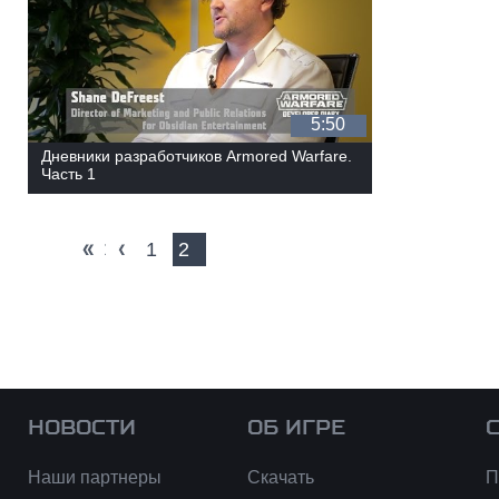
5:50
Дневники разработчиков Armored Warfare.
Часть 1
« первая
‹ предыдущая
1
2
НОВОСТИ
ОБ ИГРЕ
Наши партнеры
Скачать
П