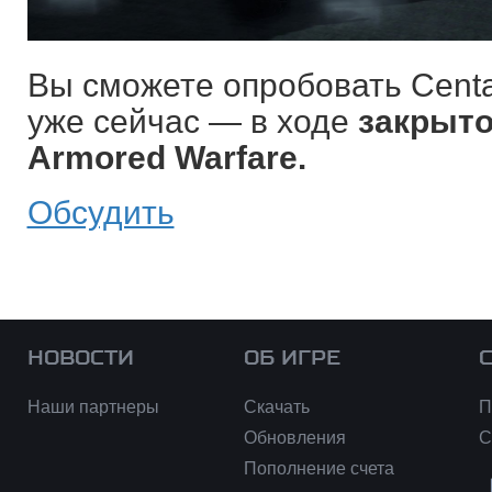
Вы сможете опробовать Centa
уже сейчас — в ходе
закрыто
Armored Warfare.
Обсудить
НОВОСТИ
ОБ ИГРЕ
Наши партнеры
Скачать
П
Обновления
С
Пополнение счета