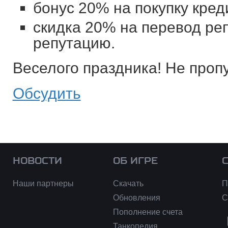
бонус 20% на покупку креди
скидка 20% на перевод ре
репутацию.
Веселого праздника! Не пропу
Обсудить
НОВОСТИ
ОБ ИГРЕ
Наши партнеры
Скачать
П
Обновления
С
Пополнение счета
Танкопедия