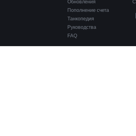
Обновления
С
Пополнение счета
Танкопедия
Руководства
FAQ