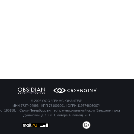
©
2026 ООО "ГЕЙМС ЮНАЙТЕД"
ИНН 7727404993 | КПП 781001001 | ОГРН 1197746030074
с: 196158, г. Санкт-Петербург, вн. тер. г. муниципальный округ Звездное, пр-кт
Дунайский, д. 13, к. 1, литера А, помещ. 7-Н