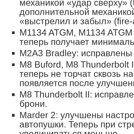
механикой «удар сверху» (t
дополнительной механикой
«выстрелил и забыл» (fire-a
M1134 ATGM, M1134 ATGM 
теперь получает минималь
M2A3 Bradley: исправлены 
M8 Buford, M8 Thunderbolt I
теперь не торчат сквозь н
появляется после улучшен
M8 Thunderbolt II: исправ
брони.
Marder 2: улучшены настр
автопушки. Теперь при стр
увеличиваться меньше.