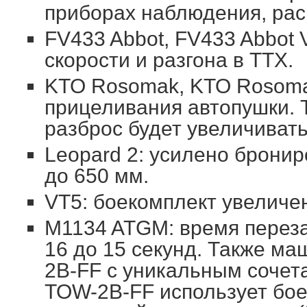
приборах наблюдения, ра
FV433 Abbot, FV433 Abbot
скорости и разгона в ТТХ.
KTO Rosomak, KTO Rosoma
прицеливания автопушки. 
разброс будет увеличиват
Leopard 2: усилено брони
до 650 мм.
VT5: боекомплект увеличен
M1134 ATGM: время переза
16 до 15 секунд. Также м
2B-FF с уникальным сочет
TOW-2B-FF использует бое