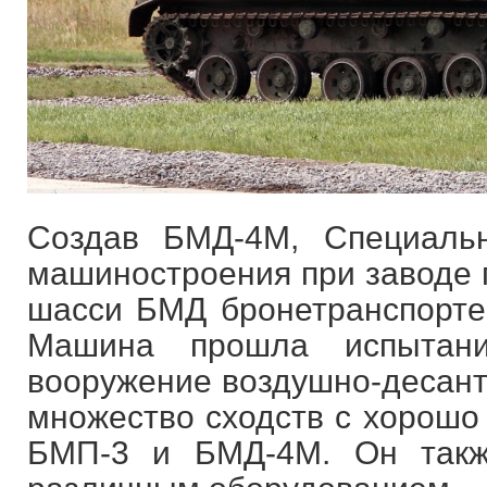
Создав БМД-4М, Специальн
машиностроения при заводе п
шасси БМД бронетранспорт
Машина прошла испытан
вооружение воздушно-десант
множество сходств с хорошо
БМП-3 и БМД-4М. Он такж