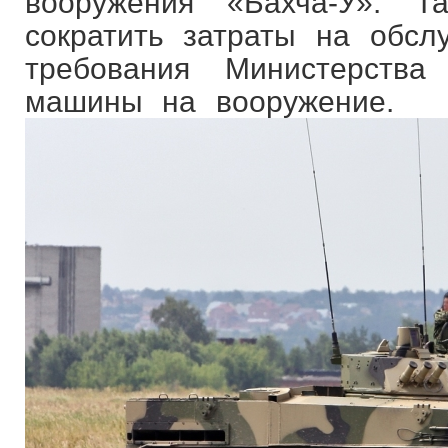
вооружения «Бахча-У». Т
сократить затраты на обсл
требования Министерств
машины на 