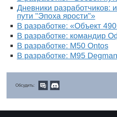
Дневники разработчиков: 
пути "Эпоха ярости"»
В разработке: «Объект 490
В разработке: командир О
В разработке: M50 Ontos
В разработке: M95 Degma
Обсудить: