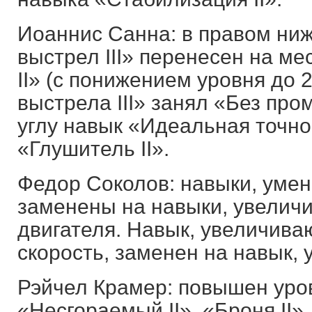
Иоаннис Санна: в правом ни
выстрел III» перенесен на ме
II» (с понижением уровня до 
выстрела III» занял «Без пром
углу навык «Идеальная точнос
«Глушитель II».
Федор Соколов: навыки, уме
заменены на навыки, увелич
двигателя. Навык, увеличив
скорость, заменен на навык,
Рэйчел Крамер: повышен уро
«Несгораемый II», «Броня II»,