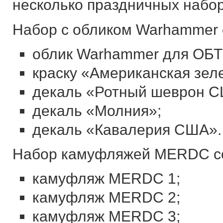
несколько праздничных набор
Набор с обликом Warhammer с
облик Warhammer для ОБТ 
краску «Американская зел
декаль «Ротный шеврон С
декаль «Молния»;
декаль «Кавалерия США».
Набор камуфляжей MERDC со
камуфляж MERDC 1;
камуфляж MERDC 2;
камуфляж MERDC 3;