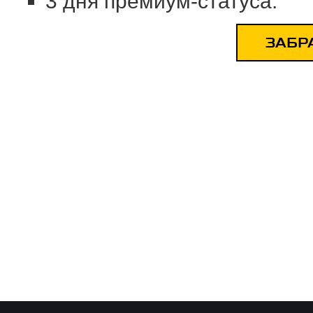
3 дня премиум-статуса.
ЗАБР