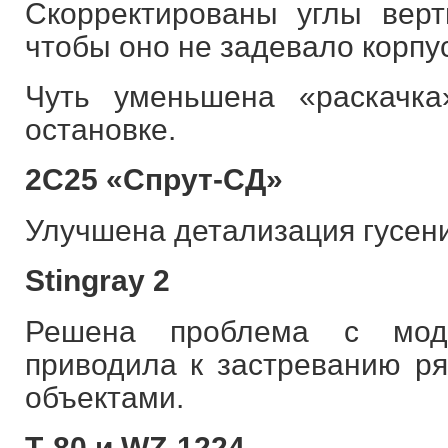
Скорректированы углы верт
чтобы оно не задевало корпус
Чуть уменьшена «раскачк
остановке.
2С25 «Спрут-СД»
Улучшена детализация гусен
Stingray 2
Решена проблема с моде
приводила к застреванию р
объектами.
Т-80 и WZ-1224