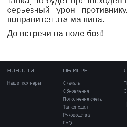
танка, но будет превосходен 
серьезный урон противник
понравится эта машина.
До встречи на поле боя!
НОВОСТИ
ОБ ИГРЕ
Наши партнеры
Скачать
П
Обновления
С
Пополнение счета
Танкопедия
Руководства
FAQ