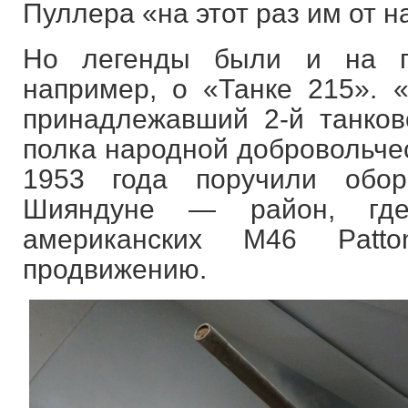
Пуллера «на этот раз им от на
Но легенды были и на пр
например, о «Танке 215». «
принадлежавший 2-й танково
полка народной добровольчес
1953 года поручили обо
Шияндуне — район, где
американских M46 Patto
продвижению.