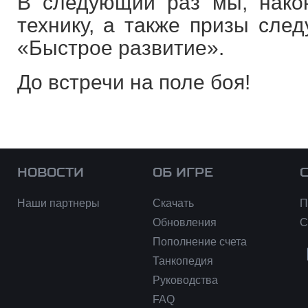
В следующий раз мы, нако
технику, а также призы сле
«Быстрое развитие».
До встречи на поле боя!
НОВОСТИ
ОБ ИГРЕ
Наши партнеры
Скачать
П
Обновления
С
Пополнение счета
Танкопедия
Руководства
FAQ