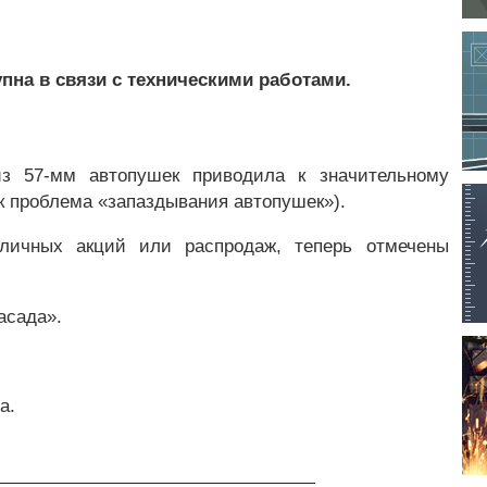
упна в связи с техническими работами.
из 57-мм автопушек приводила к значительному
к проблема «запаздывания автопушек»).
зличных акций или распродаж, теперь отмечены
асада».
а.