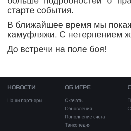
больше подробностей о пр
старте события.
В ближайшее время мы покаж
камуфляжи. С нетерпением ж
До встречи на поле боя!
НОВОСТИ
ОБ ИГРЕ
Наши партнеры
Скачать
П
Обновления
С
Пополнение счета
Танкопедия