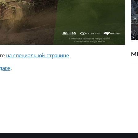
М
ете
на специальной странице
.
даря
.