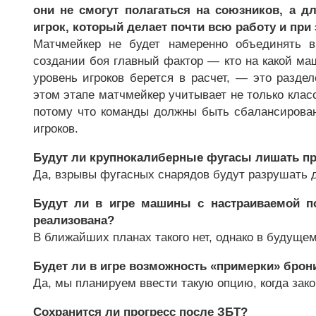
они не смогут полагаться на союзников, а д
игрок, который делает почти всю работу и при 
Матчмейкер не будет намеренно объединять 
создании боя главный фактор — кто на какой ма
уровень игроков берется в расчет, — это разд
этом этапе матчмейкер учитывает не только клас
потому что команды должны быть сбалансирован
игроков.
Будут ли крупнокалиберные фугасы лишать п
Да, взрывы фугасных снарядов будут разрушать 
Будут ли в игре машины с настраиваемой по
реализована?
В ближайших планах такого нет, однако в будущем
Будет ли в игре возможность «примерки» брон
Да, мы планируем ввести такую опцию, когда зак
Сохранится ли прогресс после ЗБТ?