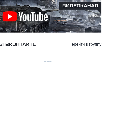
ВИДЕОКАНАЛ
Ы ВКОНТАКТЕ
Перейти в группу