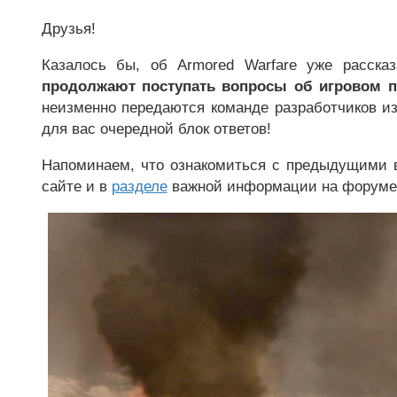
Друзья!
Казалось бы, об Armored Warfare уже рассказ
продолжают поступать вопросы об игровом п
неизменно передаются команде разработчиков из 
для вас очередной блок ответов!
Напоминаем, что ознакомиться с предыдущими 
сайте и в
разделе
важной информации на форуме