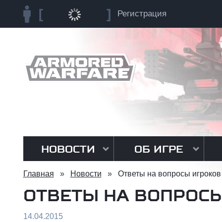
Регистрация
НОВОСТИ
ОБ ИГРЕ
Главная
»
Новости
»
Ответы на вопросы игроков
ОТВЕТЫ НА ВОПРОСЫ
14.04.2015