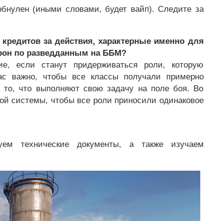
обнулен (иными словами, будет вайп). Следите за
 кредитов за действия, характерные именно для
урон по разведданным на ББМ?
ие, если станут придерживаться роли, которую
ас важно, чтобы все классы получали примерно
а то, что выполняют свою задачу на поле боя. Во
ой системы, чтобы все роли приносили одинаковое
ем технические документы, а также изучаем