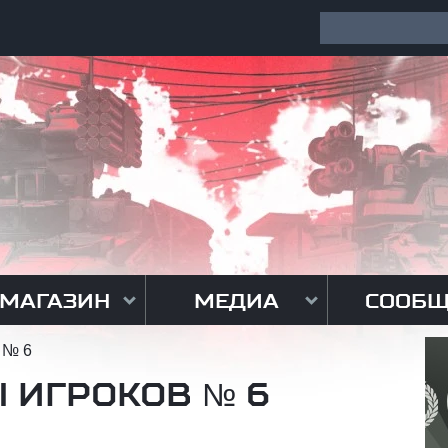
МАГАЗИН
МЕДИА
СООБЩ
 № 6
 ИГРОКОВ № 6