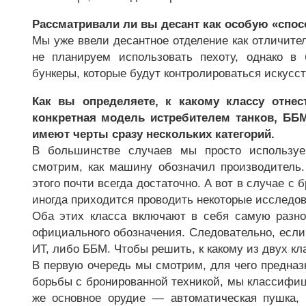
Рассматривали ли вы десант как особую «спо
Мы уже ввели десантное отделение как отличите
не планируем использовать пехоту, однако 
бункеры, которые будут контролироваться искусс
Как вы определяете, к какому классу отне
конкретная модель истребителем танков, Б
имеют черты сразу нескольких категорий.
В большинстве случаев мы просто использу
смотрим, как машину обозначил производитель
этого почти всегда достаточно. А вот в случае 
иногда приходится проводить некоторые исследов
Оба этих класса включают в себя самую разно
официального обозначения. Следовательно, если
ИТ, либо ББМ. Чтобы решить, к какому из двух кл
В первую очередь мы смотрим, для чего предназ
борьбы с бронированной техникой, мы классифиц
же основное орудие — автоматическая пушка, 