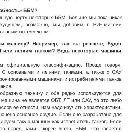
собность» ББМ?
льную черту некоторых ББМ. Больше мы пока никак
в будущем, возможно, мы добавим в PvE-миссии
твенным интеллектом.
сти машину? Например, как вы решаете, будет
БМ или легким танком? Ведь некоторые машины
ем официальную классификацию. Проще говоря,
. С основными и легкими танками, а также с САУ
с бронированными машинами и истребителями танков
ания.
образную технику и оба редко используются для
 машина не является ОБТ, ЛТ или САУ, то это либо
ассов ее отнести, нам надо изучить характеристики.
начено основное орудие. Если оно разработано для
ируем такую машину как истребитель танков. Если
то перед нами, скорее всего, ББМ. Что касается