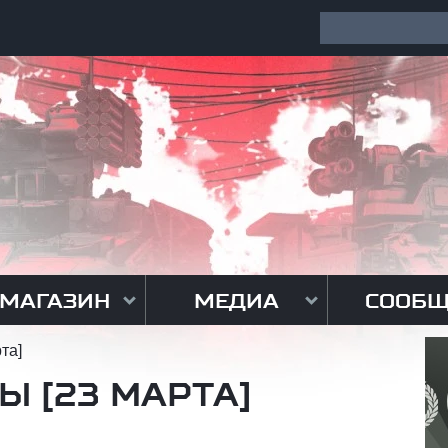
МАГАЗИН
МЕДИА
СООБЩ
та]
Ы [23 МАРТА]