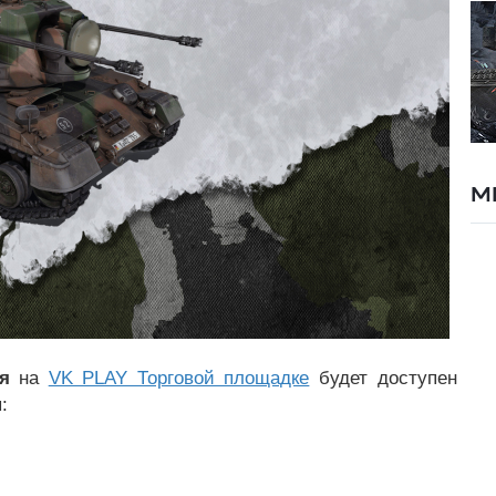
М
я
на
VK PLAY Торговой площадке
будет доступен
: