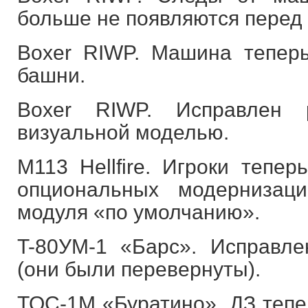
больше не появляются перед
Boxer RIWP. Машина тепер
башни.
Boxer RIWP. Исправлен
визуальной моделью.
M113 Hellfire. Игроки тепер
опциональных модернизац
модуля «по умолчанию».
T-80УМ-1 «Барс». Исправл
(они были перевернуты).
ТОС-1М «Буратино». ДЗ тепе