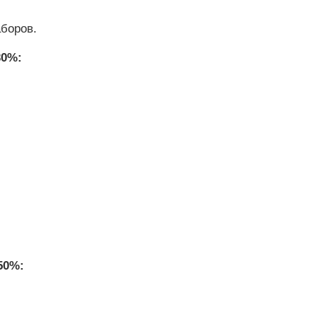
боров.
30%:
50%: