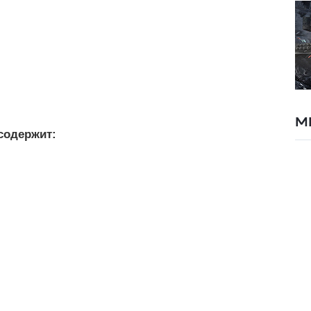
М
содержит: