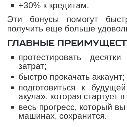
+30% к кредитам.
Эти бонусы помогут быст
получить еще больше удоволь
ГЛАВНЫЕ ПРЕИМУЩЕСТ
протестировать десятк
затрат;
быстро прокачать аккаунт;
подготовиться к будуще
акула», которая стартует в
весь прогресс, который в
машинах, сохранится.