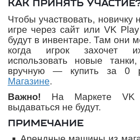
КАК ПРИНЯТЬ УЧАСТИЕ
Чтобы участвовать, новичку 
игре через сайт или VK Play
будут в инвентаре. Там они м
когда игрок захочет и
использовать новые танки
вручную — купить за 0
Магазине
.
Важно!
На Маркете VK P
выдаваться не будут.
ПРИМЕЧАНИЕ
Арендные машины из мага