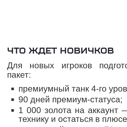
ЧТО ЖДЕТ НОВИЧКОВ
Для новых игроков подго
пакет:
премиумный танк 4-го уров
90 дней премиум-статуса;
1 000 золота на аккаунт —
технику и остаться в плюсе