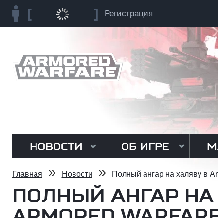
Регистрация
НОВОСТИ
ОБ ИГРЕ
М
»
»
Главная
Новости
Полный ангар на халяву в Ar
ПОЛНЫЙ АНГАР НА
ARMORED WARFARE