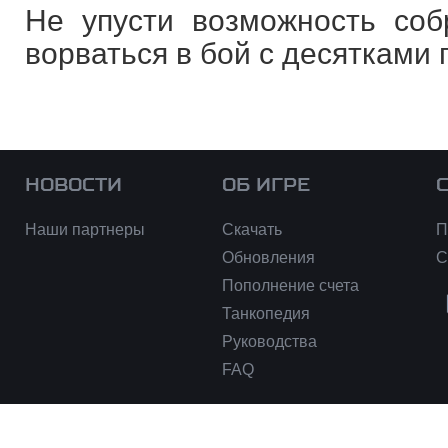
Не упусти возможность соб
ворваться в бой с десятками
НОВОСТИ
ОБ ИГРЕ
Наши партнеры
Скачать
П
Обновления
С
Пополнение счета
Танкопедия
Руководства
FAQ