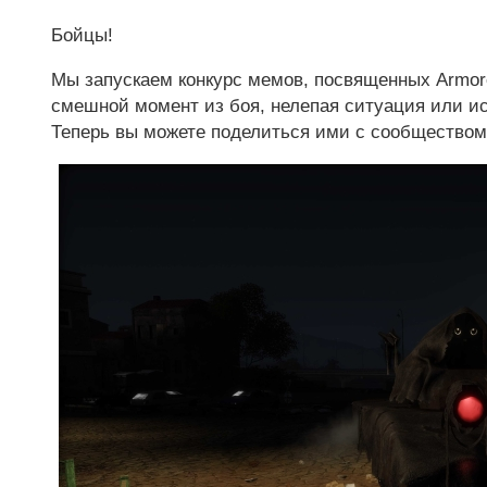
Бойцы!
Мы запускаем конкурс мемов, посвященных Armored
смешной момент из боя, нелепая ситуация или ис
Теперь вы можете поделиться ими с сообществом