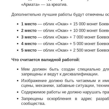
«Армата» — за креатив.
Дополнительно лучшие работы будут отмечены о
1 место
— облик «Окак» + 15 000 монет Боев
2 место
— облик «Окак» + 10 000 монет Боев
3 место
— облик «Окак» + 7 000 монет Боево
4 место
— облик «Окак» + 5 000 монет Боево
5 место
— облик «Окак» + 2 500 монет Боево
Что считается валидной работой:
Мем должен быть создан специально для
запрещены и ведут к дисквалификации.
Изображение должно быть читаемым и имет
сцены, механики, забавные ситуации, техника 
Содержимое работы не должно нарушать прав
Запрещены оскорбления в адрес разраб
сообщества.