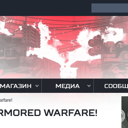
МАГАЗИН
МЕДИА
СООБЩ
rfare!
RMORED WARFARE!