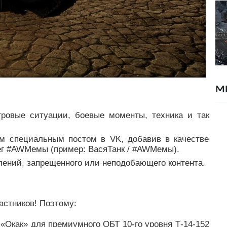
М
гровые ситуации, боевые моменты, техника и так
м специальным постом в VK, добавив в качестве
тег #AWМемы (пример: ВасяТанк / #AWМемы).
лений, запрещенного или неподобающего контента.
астников! Поэтому:
«Окак» для премиумного ОБТ 10-го уровня Т-14-152