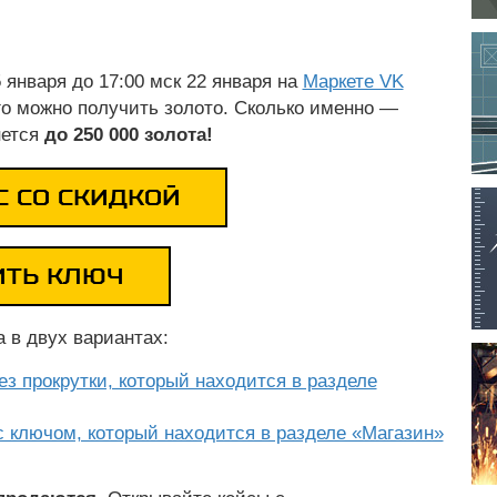
 января до 17:00 мск 22 января на
Маркете VK
го можно получить золото. Сколько именно —
нется
до 250 000 золота!
С СО СКИДКОЙ
ИТЬ КЛЮЧ
 в двух вариантах:
з прокрутки, который находится в разделе
с ключом, который находится в разделе «Магазин»