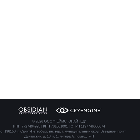
©
2026 ООО "ГЕЙМС ЮНАЙТЕД"
ИНН 7727404993 | КПП 781001001 | ОГРН 1197746030074
с: 196158, г. Санкт-Петербург, вн. тер. г. муниципальный округ Звездное, пр-кт
Дунайский, д. 13, к. 1, литера А, помещ. 7-Н