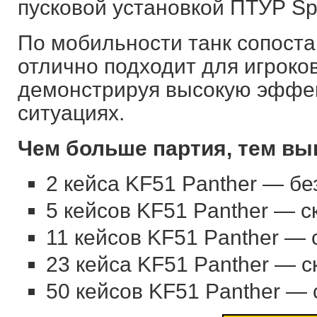
пусковой установкой ПТУР Sp
По мобильности танк сопоста
отлично подходит для игроко
демонстрируя высокую эффек
ситуациях.
Чем больше партия, тем вы
2 кейса
KF51 Panther
— без
5 кейсов
KF51 Panther
— ск
11 кейсов
KF51 Panther
— с
23 кейса
KF51 Panther
— ск
50 кейсов
KF51 Panther
— с