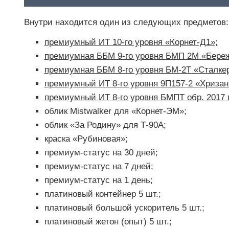
Внутри находится один из следующих предметов:
премиумный ИТ 10-го уровня «Корнет-Д1»;
премиумная ББМ 9-го уровня БМП 2М «Береж
премиумная ББМ 8-го уровня БМ-2Т «Сталкер
премиумный ИТ 8-го уровня 9П157-2 «Хризан
премиумный ИТ 8-го уровня БМПТ обр. 2017 г
облик Mistwalker для «Корнет-ЭМ»;
облик «За Родину» для Т-90А;
краска «Рубиновая»;
премиум-статус на 30 дней;
премиум-статус на 7 дней;
премиум-статус на 1 день;
платиновый контейнер 5 шт.;
платиновый большой ускоритель 5 шт.;
платиновый жетон (опыт) 5 шт.;