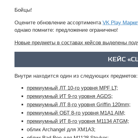
Бойцы!
Оцените обновление ассортимента
VK Play Марке
однако помните: предложение ограничено!
Новые предметы в составах кейсов выделены под
КЕЙС «С
Внутри находится один из следующих предметов:
премиумный ЛТ 10-го уровня MPF LT;
премиумный ИТ 9-го уровня AGDS;
премиумный ЛТ 8-го уровня Griffin 120mm;
премиумный ОБТ 8-го уровня M1A1 AIM;
премиумный ИТ 8-го уровня M1134 ATGM;
облик Archangel для XM1A3;
облик Bad Bee для M1128 Stryker;