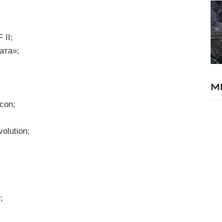
 II;
ата»;
М
con;
olution;
;