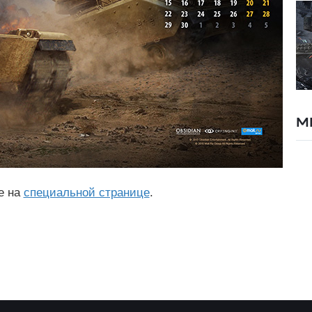
М
е на
специальной странице
.