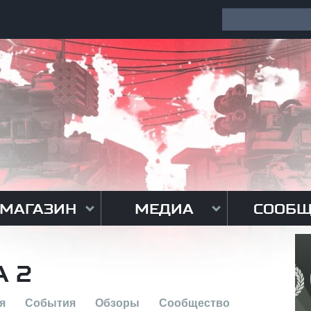
МАГАЗИН
МЕДИА
СООБЩ
А 2
я
События
Обзоры
Сообщество