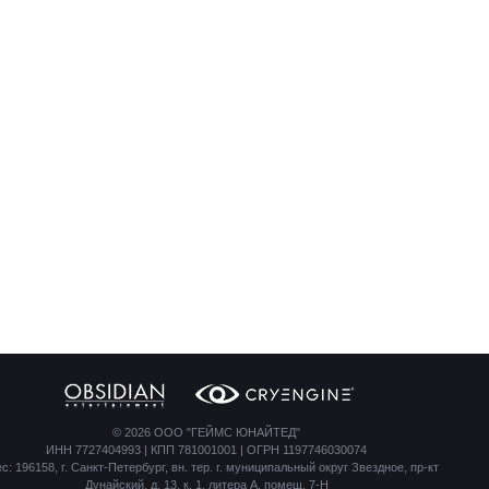
©
2026 ООО "ГЕЙМС ЮНАЙТЕД"
ИНН 7727404993 | КПП 781001001 | ОГРН 1197746030074
с: 196158, г. Санкт-Петербург, вн. тер. г. муниципальный округ Звездное, пр-кт
Дунайский, д. 13, к. 1, литера А, помещ. 7-Н