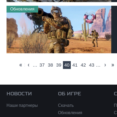
Обновления
« первая
‹ предыдущая
…
37
38
39
40
41
42
43
…
сле
НОВОСТИ
ОБ ИГРЕ
Наши партнеры
Скачать
П
Обновления
С