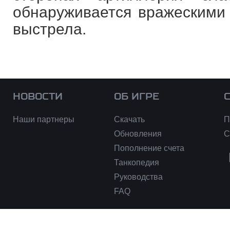
обнаруживается вражескими 
выстрела.
НОВОСТИ
ОБ ИГРЕ
Наши партнеры
Скачать
П
Обновления
С
Пополнение счета
Танкопедия
Руководства
FAQ