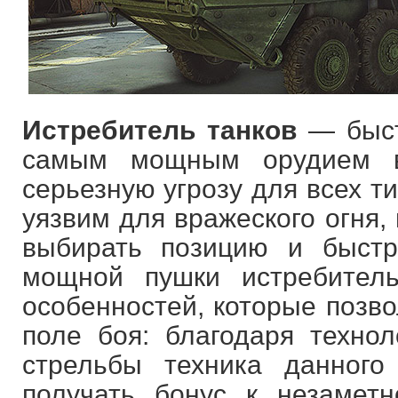
Истребитель танков
— быст
самым мощным орудием в
серьезную угрозу для всех ти
уязвим для вражеского огня,
выбирать позицию и быст
мощной пушки истребител
особенностей, которые позв
поле боя: благодаря техно
стрельбы техника данног
получать бонус к незамет