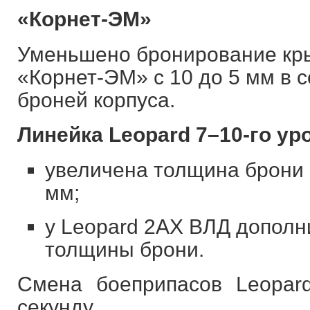
«Корнет-ЭМ»
Уменьшено бронирование кры
«Корнет-ЭМ» с 10 до 5 мм в с
броней корпуса.
Линейка Leopard 7–10-го ур
увеличена толщина брони 
мм;
у Leopard 2AX ВЛД дополн
толщины брони.
Смена боеприпасов Leopar
секунду.