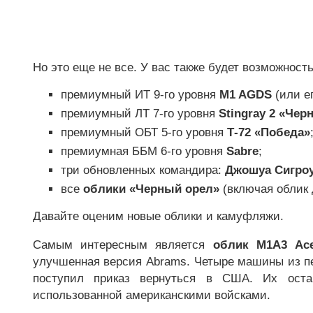
Но это еще не все. У вас также будет возможнос
премиумный ИТ 9-го уровня
M1 AGDS
(или ег
премиумный ЛТ 7-го уровня
Stingray 2 «Чер
премиумный ОБТ 5-го уровня
Т-72 «Победа»
премиумная ББМ 6-го уровня
Sabre
;
три обновленных командира:
Джошуа Сигроу
все
облики «Черный орел»
(включая облик 
Давайте оценим новые облики и камуфляжи.
Самым интересным является
облик M1A3 Ac
улучшенная версия Abrams. Четыре машины из пе
поступил приказ вернуться в США. Их оста
использованной американскими войсками.