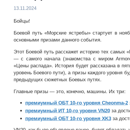
13.11.2024
Бойцы!
Боевой путь «Морские ястребы» стартует в ноя
основными призами данного события.
Этот Боевой путь расскажет историю тех самых 
— с самого начала (знакомства с миром Armor
«Цены распада». История будет рассказана в пя
уровень Боевого пути), а призы каждого уровня б
предыдущих сюжетных Боевых путях.
Главные призы — это, конечно, машины. Их три:
премиумный ОБТ 10-го уровня Cheonma-2
премиумный ИТ 10-го уровня VN20
за дости
премиумный ОБТ 10-го уровня XK3
за дост
VN20, как было объявлено ранее, будет обладать