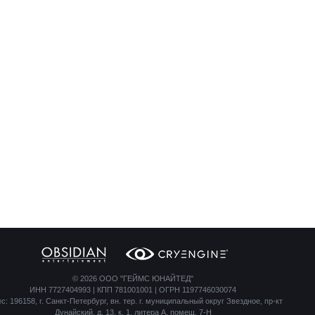
©
2026 ООО "ГЕЙМС ЮНАЙТЕД"
ИНН 7727404993 | КПП 781001001 | ОГРН 1197746030074
с: 196158, г. Санкт-Петербург, вн. тер. г. муниципальный округ Звездное, пр-кт
Дунайский, д. 13, к. 1, литера А, помещ. 7-Н