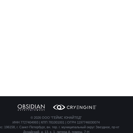
©
2026 ООО "ГЕЙМС ЮНАЙТЕД"
ИНН 7727404993 | КПП 781001001 | ОГРН 1197746030074
с: 196158, г. Санкт-Петербург, вн. тер. г. муниципальный округ Звездное, пр-кт
Дунайский, д. 13, к. 1, литера А, помещ. 7-Н